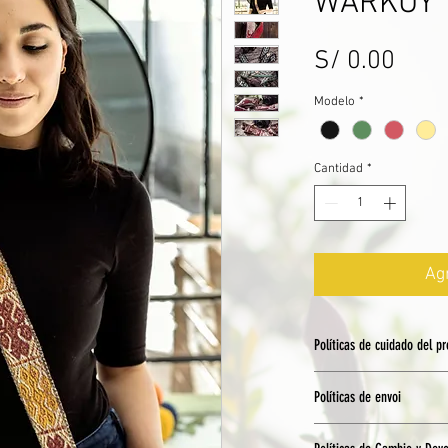
WARKUY
Prec
S/ 0.00
Modelo
*
Cantidad
*
Agr
Políticas de cuidado del p
Lavado a mano en
Políticas de envoi
Usar shampoo par
Dejar secar exten
Todos nuestros servi
sombra (el sol pu