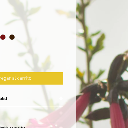
io
egar al carrito
roduct
 agua fría.
a obtener un mejor resultado.
dido en una superficie plana bajo
cios de envío son tercerizados y
ede decolorar el tejido)